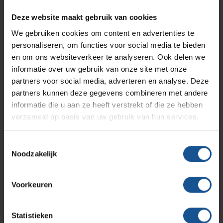
Branches
Vacatures
Zarges
Deze website maakt gebruik van cookies
Infectiepreventie en hygiëne
RVS Werkplekinrichting
We gebruiken cookies om content en advertenties te
Verzenden
personaliseren, om functies voor social media te bieden
Solutions
Klantcases
Metro
Medische afvalverpakkingen
en om ons websiteverkeer te analyseren. Ook delen we
informatie over uw gebruik van onze site met onze
partners voor social media, adverteren en analyse. Deze
Productlijnen
Ons team
Septodry
partners kunnen deze gegevens combineren met andere
Contact informatie
informatie die u aan ze heeft verstrekt of die ze hebben
verzameld op basis van uw gebruik van hun services.
Assortiment
Contact
Hammerlit
VE-Systems
Toestemmingsselectie
Noodzakelijk
Ohmstraat 8
Onze merken
Blog
3861 NB Nijkerk
Voorkeuren
033-245 8334
Over VE-Systems
info@ve-systems.nl
Statistieken