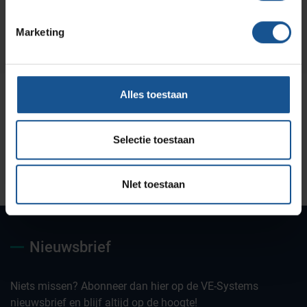
Marketing
Alles toestaan
Selectie toestaan
Uw partner voor
Maatwerk oplossingen
Jarenlange kennis &
deskundig advies
ervaring
NIet toestaan
Nieuwsbrief
Niets missen? Abonneer dan hier op de VE-Systems
nieuwsbrief en blijf altijd op de hoogte!