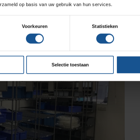
kaar te verrijden zijn. Met dit systeem minimaliseer je
erzameld op basis van uw gebruik van hun services.
Assortiment
40% meer opslagcapaciteit te creëren. Na definitieve
 opslagruimte op deze manier ingericht.
Voorkeuren
Statistieken
Selectie toestaan