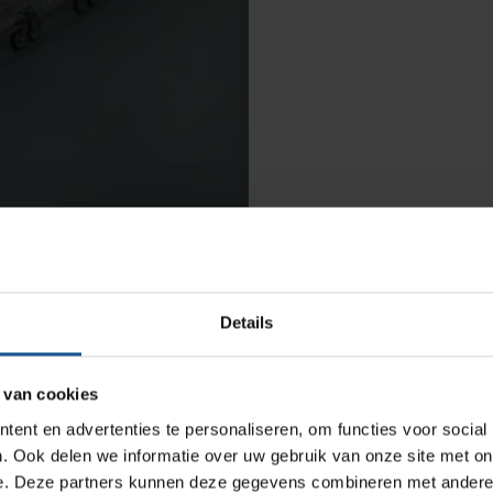
Productlijnen
Medische afvalverpakkingen
Infectiepreventie en hygiëne
Opslagmogelijkheden
Details
Medische (verzorgings)wagens
de maatvoering heeft VE-Systems de projecttekening
Wastransport
uden met de behoefte van de gebruiker en de
 van cookies
Medicijn- en verbandkasten
ent en advertenties te personaliseren, om functies voor social
verrijdbare gekoppelde stellingen te gaan werken; het
Werkplekinrichting
. Ook delen we informatie over uw gebruik van onze site met on
 oplossing heeft als voordeel dat de stellingen
e. Deze partners kunnen deze gegevens combineren met andere i