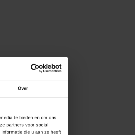
Onze merken
Hammerlit
Septodry
Metro
Over
Zarges
AP Medical
BINBIN
 media te bieden en om ons
ze partners voor social
Over VE-Systems
nformatie die u aan ze heeft