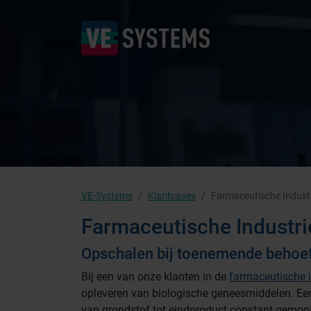
VE-Systems
Klantcases
Farmaceutische Indust
Farmaceutische Industri
Opschalen bij toenemende behoe
Bij een van onze klanten in de
farmaceutische i
opleveren van biologische geneesmiddelen. Een
van grondstof tot eindproduct constant gemoni