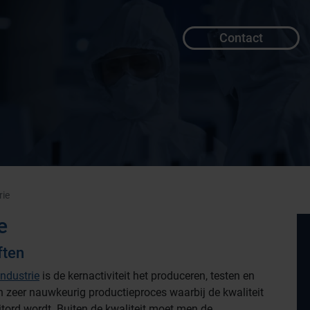
Contact
rie
e
ften
ndustrie
is de kernactiviteit het produceren, testen en
 zeer nauwkeurig productieproces waarbij de kwaliteit
tord wordt. Buiten de kwaliteit moet men de