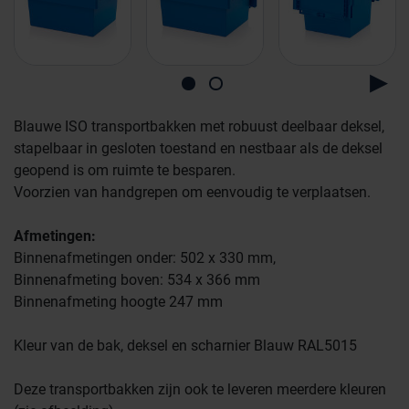
Blauwe ISO transportbakken met robuust deelbaar deksel,
Farmaceutische industrie
stapelbaar in gesloten toestand en nestbaar als de deksel
geopend is om ruimte te besparen.
Voorzien van handgrepen om eenvoudig te verplaatsen.
Afvalinzamelaars
Afmetingen:
Binnenafmetingen onder: 502 x 330 mm,
Werkplekinrichting
Logistiek en opslag
Binnenafmeting boven: 534 x 366 mm
Binnenafmeting hoogte 247 mm
Medicijn- en verbandkasten
Cleanrooms
Kleur van de bak, deksel en scharnier Blauw RAL5015
Deze transportbakken zijn ook te leveren meerdere kleuren
Wastransport
Laboratoria