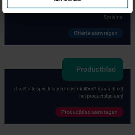
Wilt u direct een vrijblijvende offerte voor dit product
ontvangen? Vraag direct een offerte aan bij VE-
Systems.
Offerte aanvragen
Productblad
Direct alle specificaties in uw mailbox? Vraag direct
het productblad aan!
Productblad aanvragen