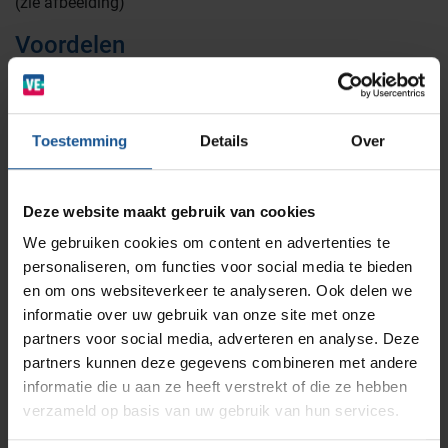
(zie afbeelding)
Voordelen
BINBIN
Medische (verzorgings)wagens
Opslagsystemen en voorraadbeheer
Zorginstellingen
Robuust
Stapelbaar
Afsluitbaar
AP Medical
Opslagmogelijkheden
Toestemming
Details
Over
Modulaire Inrichtingssystemen
Ziekenhuizen en klinieken
Handgrepen
Binnenmaat onder:502x330mm
Branches
Vacatures
Zarges
Deze website maakt gebruik van cookies
Infectiepreventie en hygiëne
Binnenmaat boven:534x366mm
RVS Werkplekinrichting
Binnenmaat hoogte:247mm
We gebruiken cookies om content en advertenties te
personaliseren, om functies voor social media te bieden
Solutions
Klantcases
Metro
Medische afvalverpakkingen
en om ons websiteverkeer te analyseren. Ook delen we
informatie over uw gebruik van onze site met onze
Branche
partners voor social media, adverteren en analyse. Deze
Productlijnen
Logistiek en opslag, Ziekenhuizen en klinieken,
Ons team
Septodry
partners kunnen deze gegevens combineren met andere
Zorginstellingen
informatie die u aan ze heeft verstrekt of die ze hebben
Breedte
verzameld op basis van uw gebruik van hun services.
Assortiment
Contact
Hammerlit
600