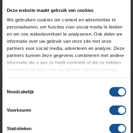
Branches
Vacatures
Zarges
Deze website maakt gebruik van cookies
Infectiepreventie en hygiëne
RVS Werkplekinrichting
We gebruiken cookies om content en advertenties te
Verzenden
personaliseren, om functies voor social media te bieden
Solutions
Klantcases
Metro
Medische afvalverpakkingen
en om ons websiteverkeer te analyseren. Ook delen we
informatie over uw gebruik van onze site met onze
partners voor social media, adverteren en analyse. Deze
Productlijnen
Ons team
Septodry
partners kunnen deze gegevens combineren met andere
Contact informatie
informatie die u aan ze heeft verstrekt of die ze hebben
verzameld op basis van uw gebruik van hun services.
Assortiment
Contact
Hammerlit
VE-Systems
Toestemmingsselectie
Noodzakelijk
Ohmstraat 8
Onze merken
Blog
3861 NB Nijkerk
Voorkeuren
033-245 8334
Over VE-Systems
info@ve-systems.nl
Statistieken