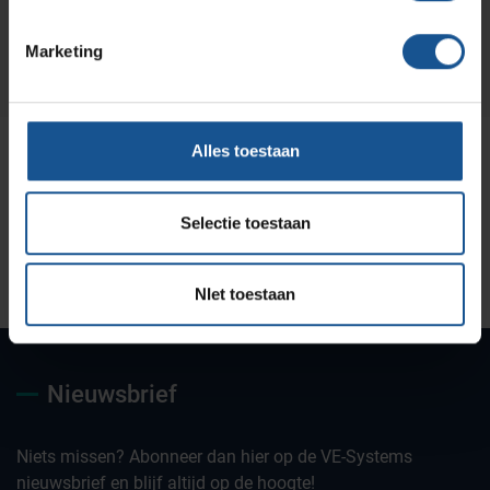
Marketing
Alles toestaan
Selectie toestaan
Uw partner voor
Maatwerk oplossingen
Jarenlange kennis &
deskundig advies
ervaring
NIet toestaan
Nieuwsbrief
Niets missen? Abonneer dan hier op de VE-Systems
nieuwsbrief en blijf altijd op de hoogte!