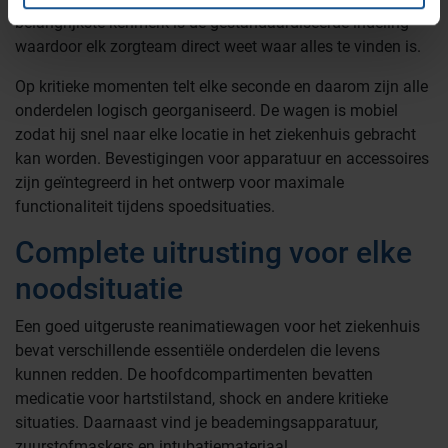
belangrijkste kenmerk is de gestandaardiseerde indeling
waardoor elk zorgteam direct weet waar alles te vinden is.
Op kritieke momenten telt elke seconde en daarom zijn alle
onderdelen logisch georganiseerd. De wagen is mobiel
zodat hij snel naar elke locatie in het ziekenhuis gebracht
kan worden. Bevestigingen voor apparatuur en accessoires
zijn geïntegreerd in het ontwerp voor maximale
functionaliteit tijdens spoedsituaties.
Complete uitrusting voor elke
noodsituatie
Een goed uitgeruste reanimatiewagen voor het ziekenhuis
bevat verschillende essentiële onderdelen die levens
kunnen redden. De hoofdcompartimenten bevatten
medicatie voor hartstilstand, shock en andere kritieke
situaties. Daarnaast vind je beademingsapparatuur,
zuurstofmaskers en intubatiemateriaal.