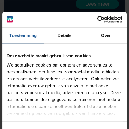
Lees meer
BINBIN
Medische (verzorgings)wagens
Opslagsystemen en voorraadbeheer
Zorginstellingen
AP Medical
Opslagmogelijkheden
Toestemming
Details
Over
Modulaire Inrichtingssystemen
Ziekenhuizen en klinieken
Branches
Vacatures
Zarges
Deze website maakt gebruik van cookies
Infectiepreventie en hygiëne
RVS Werkplekinrichting
We gebruiken cookies om content en advertenties te
personaliseren, om functies voor social media te bieden
Solutions
Klantcases
Metro
Medische afvalverpakkingen
en om ons websiteverkeer te analyseren. Ook delen we
informatie over uw gebruik van onze site met onze
PME reanimatiewagens
partners voor social media, adverteren en analyse. Deze
Productlijnen
Ons team
Septodry
partners kunnen deze gegevens combineren met andere
Lees meer
informatie die u aan ze heeft verstrekt of die ze hebben
verzameld op basis van uw gebruik van hun services.
Assortiment
Contact
Hammerlit
Toestemmingsselectie