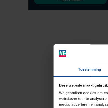
Branches
Ziekenhuizen en klinieken
Zorginstellingen
Laboratoria
Toestemming
Cleanrooms
Logistiek en opslag
Deze website maakt gebruik
Afvalinzamelaars
We gebruiken cookies om cont
Farmaceutische industrie
websiteverkeer te analyseren
media, adverteren en analys