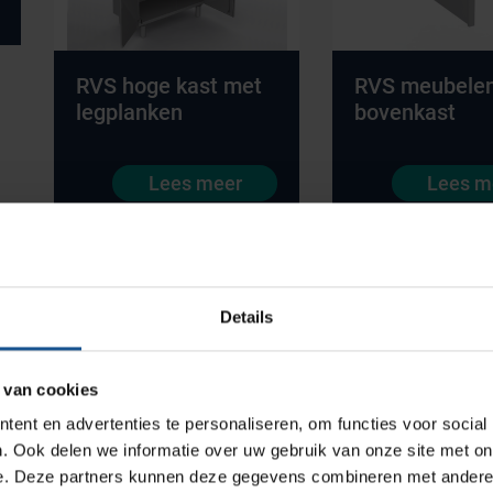
RVS hoge kast met
RVS meubele
legplanken
bovenkast
Productlijnen
Lees meer
Lees m
Medische afvalverpakkingen
Infectiepreventie en hygiëne
Opslagmogelijkheden
Details
Medische (verzorgings)wagens
Wastransport
 van cookies
Medicijn- en verbandkasten
ent en advertenties te personaliseren, om functies voor social
Werkplekinrichting
. Ook delen we informatie over uw gebruik van onze site met on
e. Deze partners kunnen deze gegevens combineren met andere i