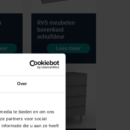
n
RVS meubelen
bovenkast
schuifdeur
Onze merken
eer
Lees meer
Hammerlit
Septodry
Metro
Over
Zarges
AP Medical
BINBIN
 media te bieden en om ons
ze partners voor social
Over VE-Systems
nformatie die u aan ze heeft