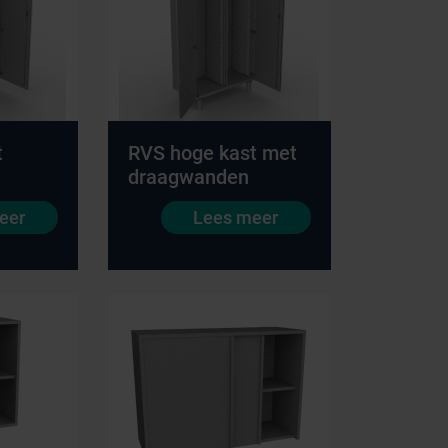
t
RVS hoge kast met
draagwanden
eer
Lees meer