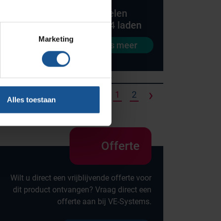
n
RVS meubelen
Blog
aden
onderkast 4 laden
Contact
Marketing
eer
Lees meer
Ons team
Klantcases
Vacatures
‹
›
1
2
Alles toestaan
Offerte
Wilt u direct een vrijblijvende offerte voor
dit product ontvangen? Vraag direct een
offerte aan bij VE-Systems.