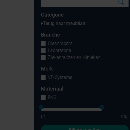
Categorie
Terug naar meubilair
Branche
Cleanrooms
Laboratoria
Ziekenhuizen en klinieken
Merk
VE-Systems
Materiaal
RVS
0L
90L
Filters resetten