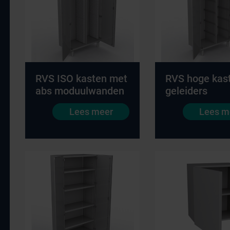
RVS ISO kasten met
RVS hoge kas
abs moduulwanden
geleiders
Lees meer
Lees m