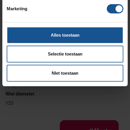
Marketing
Branche
Ziekenhuizen en klinieken, Zorginstellingen
Alles toestaan
Breedte
720
Selectie toestaan
Diepte
590
NIet toestaan
Merk
Zarges
Wiel diameter
125