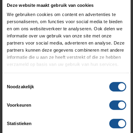
Branches
Vacatures
Zarges
Deze website maakt gebruik van cookies
Infectiepreventie en hygiëne
RVS Werkplekinrichting
Ladegreep en zijpanelen in 5 kleuren leverbaar
We gebruiken cookies om content en advertenties te
Accessoires
personaliseren, om functies voor social media te bieden
Solutions
Klantcases
Metro
Medische afvalverpakkingen
en om ons websiteverkeer te analyseren. Ook delen we
Diverse bovenbladen
informatie over uw gebruik van onze site met onze
Diverse laden
partners voor social media, adverteren en analyse. Deze
Afvalzakhouders
Productlijnen
Ons team
Septodry
partners kunnen deze gegevens combineren met andere
Naaldencontainer houder
informatie die u aan ze heeft verstrekt of die ze hebben
RVS Aanhangprofiel
verzameld op basis van uw gebruik van hun services.
Assortiment
Elektronisch slot
Contact
Hammerlit
Inklapbaar werkblad
Toestemmingsselectie
Infuusstaander
Noodzakelijk
Onze merken
Blog
Brug met kantelbakjes
Handschoenenhouder
Voorkeuren
RVS aanhangprofiel
Over VE-Systems
Dispenser
Statistieken
Klik voor meer informatie over anesthesiewagens