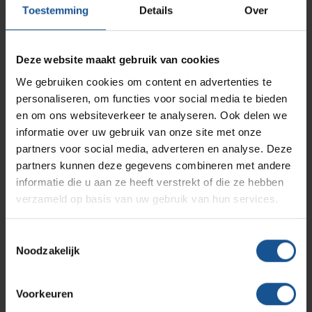
Hoogte minimaal 900 mm
AP Medical
Opslagmogelijkheden
Toestemming
Details
Over
Modulaire Inrichtingssystemen
Ziekenhuizen en klinieken
Hoogte maximaal 1300 mm
Plateau afmeting Mayo-HV10: 650x450 mm
Branches
Vacatures
Zarges
Deze website maakt gebruik van cookies
Infectiepreventie en hygiëne
RVS Werkplekinrichting
Plateau afmeting Mayo-HV20: 750x550 mm
Draagvermogen plateau 30 Kg
We gebruiken cookies om content en advertenties te
personaliseren, om functies voor social media te bieden
Solutions
Klantcases
Metro
Medische afvalverpakkingen
en om ons websiteverkeer te analyseren. Ook delen we
informatie over uw gebruik van onze site met onze
Branche
partners voor social media, adverteren en analyse. Deze
Productlijnen
Cleanrooms, Laboratoria, Ziekenhuizen en klinieken
Ons team
Septodry
partners kunnen deze gegevens combineren met andere
Materiaal
informatie die u aan ze heeft verstrekt of die ze hebben
verzameld op basis van uw gebruik van hun services.
RVS
Assortiment
Contact
Hammerlit
Merk
Toestemmingsselectie
VE-Systems
Noodzakelijk
Onze merken
Blog
Voordelen
Draagvermogen plateau 30 Kg, Hoogte maximaal 1300
Voorkeuren
Over VE-Systems
mm, Hoogte minimaal 900 mm, Plateau afmeting Mayo-