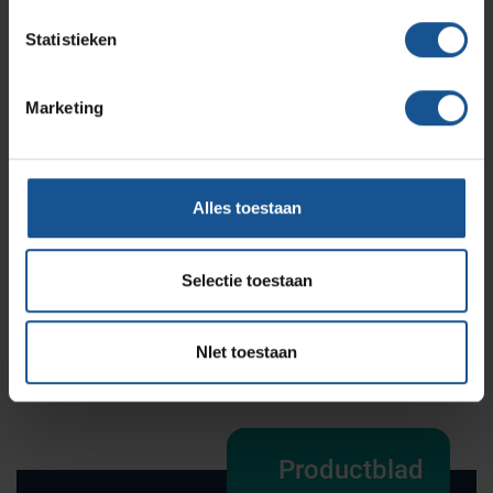
HV10: 650x450 mm, Plateau afmeting Mayo-HV20:
Statistieken
750x550 mm
Marketing
Offerte
Alles toestaan
Wilt u direct een vrijblijvende offerte voor dit product
ontvangen? Vraag direct een offerte aan bij VE-
Systems.
Selectie toestaan
Offerte aanvragen
NIet toestaan
Productblad