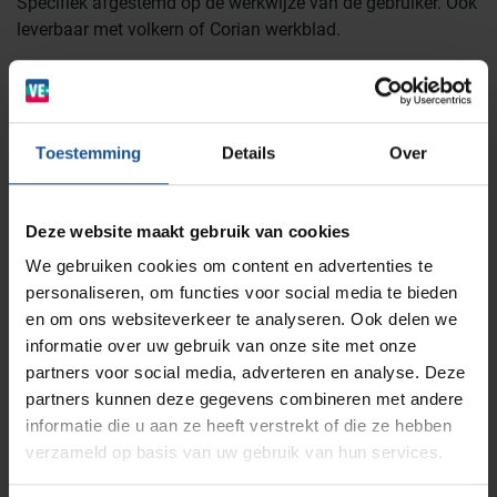
Specifiek afgestemd op de werkwijze van de gebruiker. Ook
leverbaar met volkern of Corian werkblad.
BINBIN
Medische (verzorgings)wagens
Opslagsystemen en voorraadbeheer
Zorginstellingen
Branche
AP Medical
Opslagmogelijkheden
Cleanrooms, Laboratoria, Logistiek en opslag,
Toestemming
Details
Over
Modulaire Inrichtingssystemen
Ziekenhuizen en klinieken
Ziekenhuizen en klinieken, Zorginstellingen
Materiaal
Branches
Vacatures
Zarges
Deze website maakt gebruik van cookies
Infectiepreventie en hygiëne
RVS Werkplekinrichting
RVS
We gebruiken cookies om content en advertenties te
Merk
personaliseren, om functies voor social media te bieden
Solutions
Klantcases
Metro
Medische afvalverpakkingen
en om ons websiteverkeer te analyseren. Ook delen we
VE-Systems
informatie over uw gebruik van onze site met onze
partners voor social media, adverteren en analyse. Deze
Productlijnen
Ons team
Septodry
partners kunnen deze gegevens combineren met andere
Offerte
informatie die u aan ze heeft verstrekt of die ze hebben
verzameld op basis van uw gebruik van hun services.
Assortiment
Contact
Hammerlit