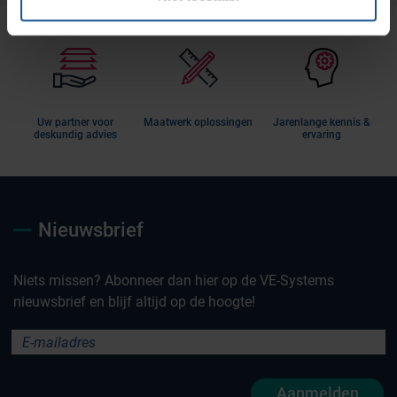
Uw partner voor
Maatwerk oplossingen
Jarenlange kennis &
deskundig advies
ervaring
Nieuwsbrief
Niets missen? Abonneer dan hier op de VE-Systems
nieuwsbrief en blijf altijd op de hoogte!
Aanmelden