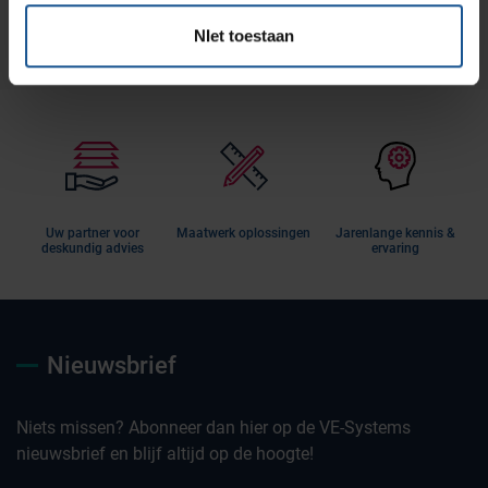
NIet toestaan
Uw partner voor
Maatwerk oplossingen
Jarenlange kennis &
deskundig advies
ervaring
Nieuwsbrief
Niets missen? Abonneer dan hier op de VE-Systems
nieuwsbrief en blijf altijd op de hoogte!