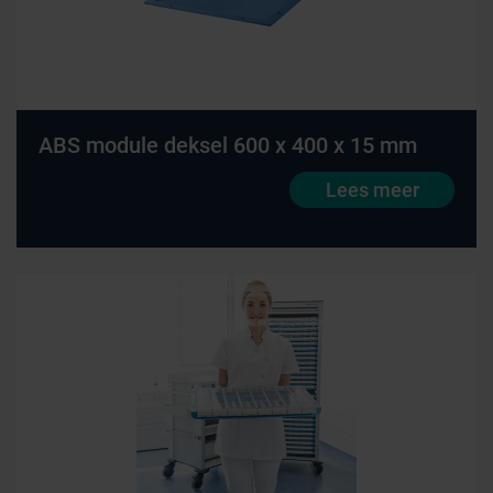
ABS module deksel 600 x 400 x 15 mm
Farmaceutische industrie
Lees meer
Afvalinzamelaars
Werkplekinrichting
Logistiek en opslag
Medicijn- en verbandkasten
Cleanrooms
Wastransport
Laboratoria