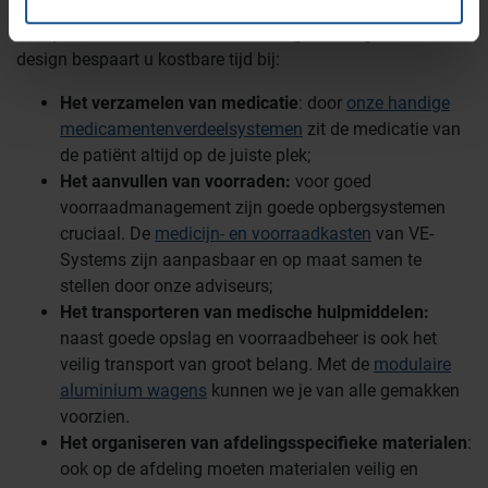
zijn ontwikkeld met één doel: het optimaliseren van uw
werkprocessen. Door slimme indelingen en ergonomisch
design bespaart u kostbare tijd bij:
Het verzamelen van medicatie
: door
onze handige
medicamentenverdeelsystemen
zit de medicatie van
de patiënt altijd op de juiste plek;
Het aanvullen van voorraden:
voor goed
voorraadmanagement zijn goede opbergsystemen
cruciaal. De
medicijn- en voorraadkasten
van VE-
Systems zijn aanpasbaar en op maat samen te
stellen door onze adviseurs;
Het transporteren van medische hulpmiddelen:
naast goede opslag en voorraadbeheer is ook het
veilig transport van groot belang. Met de
modulaire
aluminium wagens
kunnen we je van alle gemakken
voorzien.
Het organiseren van afdelingsspecifieke materialen
:
ook op de afdeling moeten materialen veilig en