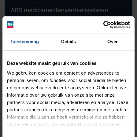
ABS medicamentenverdeelsysteem
BINBIN
Medische (verzorgings)wagens
Opslagsystemen en voorraadbeheer
Zorginstellingen
Lees meer
AP Medical
Opslagmogelijkheden
Toestemming
Details
Over
Modulaire Inrichtingssystemen
Ziekenhuizen en klinieken
Branches
Vacatures
Zarges
Deze website maakt gebruik van cookies
Infectiepreventie en hygiëne
RVS Werkplekinrichting
We gebruiken cookies om content en advertenties te
personaliseren, om functies voor social media te bieden
Solutions
Klantcases
Metro
Medische afvalverpakkingen
en om ons websiteverkeer te analyseren. Ook delen we
informatie over uw gebruik van onze site met onze
partners voor social media, adverteren en analyse. Deze
Productlijnen
Ons team
Septodry
partners kunnen deze gegevens combineren met andere
Etiketteersysteem
informatie die u aan ze heeft verstrekt of die ze hebben
verzameld op basis van uw gebruik van hun services.
Assortiment
Lees meer
Contact
Hammerlit