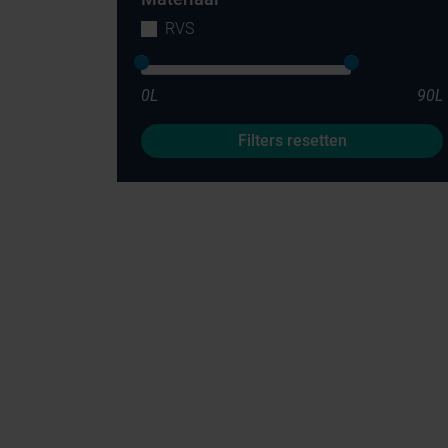
RVS
0L
90L
Filters resetten