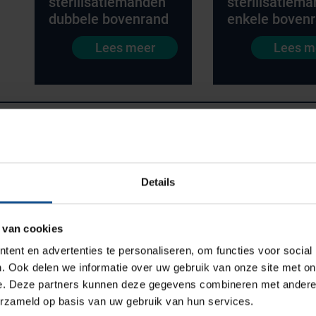
sterilisatiemanden
sterilisatiem
dubbele bovenrand
enkele boven
Lees meer
Lees m
Productlijnen
Medische afvalverpakkingen
Infectiepreventie en hygiëne
Opslagmogelijkheden
Details
Medische (verzorgings)wagens
e oplossingen. De medische kasten van VE-Systems
Wastransport
ing, waarin de medewerkers zich kunnen focussen op
 van cookies
Medicijn- en verbandkasten
ent en advertenties te personaliseren, om functies voor social
sen, betere zorg
Werkplekinrichting
. Ook delen we informatie over uw gebruik van onze site met on
e. Deze partners kunnen deze gegevens combineren met andere i
gen telt elke minuut. Onze modulaire kastwagens en
erzameld op basis van uw gebruik van hun services.
Assortiment
het optimaliseren van uw werkprocessen. Door slimme