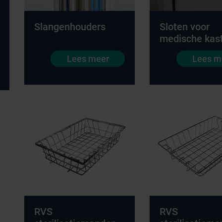
Slangenhouders
Sloten voor
medische kas
Lees meer
Lees m
RVS
RVS